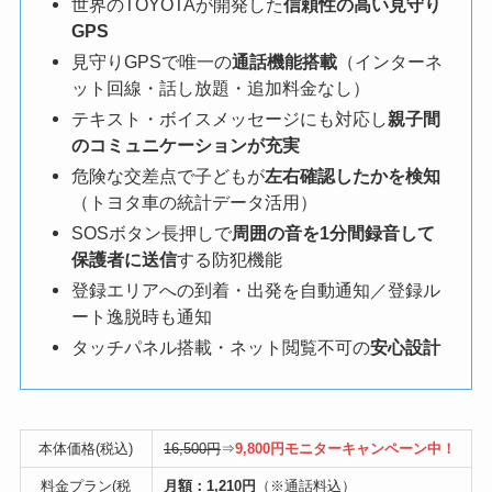
世界のTOYOTAが開発した
信頼性の高い見守り
GPS
見守りGPSで唯一の
通話機能搭載
（インターネ
ット回線・話し放題・追加料金なし）
テキスト・ボイスメッセージにも対応し
親子間
のコミュニケーションが充実
危険な交差点で子どもが
左右確認したかを検知
（トヨタ車の統計データ活用）
SOSボタン長押しで
周囲の音を1分間録音して
保護者に送信
する防犯機能
登録エリアへの到着・出発を自動通知／登録ル
ート逸脱時も通知
タッチパネル搭載・ネット閲覧不可の
安心設計
本体価格(税込)
16,500円
⇒
9,800円モニターキャンペーン中！
料金プラン(税
月額：1,210円
（※通話料込）