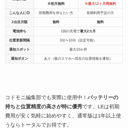
※初月無料
※最大12ヶ月間無料
こんな人に◎
初期費用を抑えたい方
長期利用予定の方
2台目月額
無料
無料
電池持ち
1回の充電で
最大2カ月
位置更新間隔
3分〜10分（設定可能）
通知スポット
最大10か所
通知ボタン
あり（親のスマホへ現在の位置情報を通知）
コドモニ編集部でも実際に使用中！
バッテリーの
持ちと位置精度の高さが特に優秀
です。LEは初期
費用が安く気軽に始めやすく、通常版は1年以上使
うならトータルでお得です。