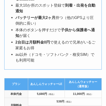
最大10か所のスポット登録で
到着・出発を自動
通知
バッテリーが最大2ヶ月
持つ（他のGPSより圧
倒的に長い）
本体のボタンを押すだけで
子供から保護者へ通
知
が届く
2台目は月額料金0円
で使えるので兄弟がいるご
家庭もお得
au以外（ドコモ・ソフトバンク・格安SIM）で
も利用可能
あんしんウォッチャー
プラン
あんしんウォッチャーLE
（通常版）
本体代金
5,680円
11,000円
（税込）
（税込）
539円
（税込）
月額料金