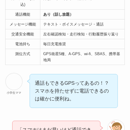
込)
通話機能
あり（話し放題）
メッセージ機能
テキスト・ボイスメッセージ・通話
交通安全機能
左右確認検知・走行検知・行動履歴振り返り
電池持ち
毎日充電推奨
測位方式
GPS衛星5種、A-GPS、wi-fi、SBAS、携帯基
地局
通話もできるGPSってあるの！？
スマホを持たせずに電話できるの
小学生ママ
は確かに便利ね。
「スマホはまだ早いけど通話でき