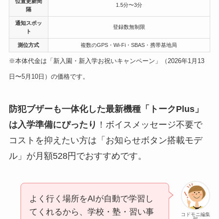
位置更新間
1.5分〜3分
隔
通知スポッ
登録数無制限
ト
測位方式
複数のGPS・Wi-Fi・SBAS・携帯基地局
※本体代金は「新入園・新入学お祝いキャンペーン」（2026年1月13
日〜5月10日）の価格です。
防犯ブザーも一体化した最新機種「トークPlus」
は入学準備にぴったり
！ボイスメッセージ不要で
コストを抑えたい方は「お知らせボタン搭載モデ
ル」が月額528円でおすすめです。
よく行く場所をAIが自動で学習し
てくれるから、学校・塾・習い事
コドモニ編集