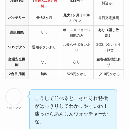
月額料金
（
528円
～
※最大12ヵ月無
料込み）
）
料
最大2ヶ月
（※GP
バッテリー
最大2ヶ月
毎日充電推奨
Sプラン）
ボイスメッセージ
あり（話し放
通話機能
なし
機能のみ
題）
お知らせボタンあ
SOSボタンあり
SOSボタン
通知ボタンあり
り
＋録音
交通安全機
左右確認検知あ
なし
なし
能
り
2台目月額
無料
528円かかる
1,210円かかる
こうして並べると、それぞれ特徴
がはっきりしてわかりやすいわ！
小学生ママ
迷ったらあんしんウォッチャーか
な。