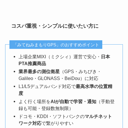
コスパ重視・シンプルに使いたい方に
「みてねみまもりGPS」のおすすめポイント
上場企業MIXI（ミクシィ）運営で安心・
日本
PTA推薦商品
業界最多の測位衛星
（GPS・みちびき・
Galileo・GLONASS・BeiDou）に対応
L1/L5デュアルバンド対応で
最高水準の位置精
度
よく行く場所を
AIが自動で学習・通知
（手動登
録も可能・登録数無制限）
ドコモ・KDDI・ソフトバンクの
マルチネット
ワーク対応
で繋がりやすい