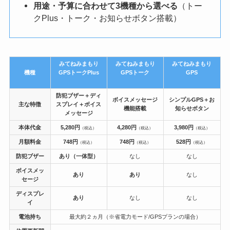
用途・予算に合わせて3機種から選べる
（トー
クPlus・トーク・お知らせボタン搭載）
みてねみまもり
みてねみまもり
みてねみまもり
機種
GPSトークPlus
GPSトーク
GPS
防犯ブザー＋ディ
ボイスメッセージ
シンプルGPS＋お
主な特徴
スプレイ＋ボイス
機能搭載
知らせボタン
メッセージ
本体代金
5,280円
4,280円
3,980円
（税込）
（税込）
（税込）
月額料金
748円
748円
528円
（税込）
（税込）
（税込）
防犯ブザー
あり（一体型）
なし
なし
ボイスメッ
あり
あり
なし
セージ
ディスプレ
あり
なし
なし
イ
電池持ち
最大約２ヵ月（※省電力モード/GPSプランの場合）