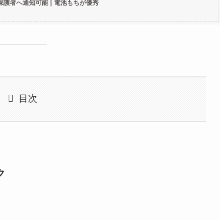
 保護者へ通知可能 | 電池もちが優秀
目次
ク