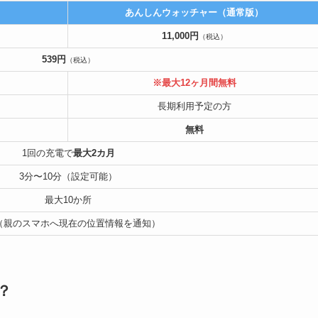
あんしんウォッチャー（通常版）
11,000円
（税込）
539円
（税込）
※最大12ヶ月間無料
長期利用予定の方
無料
1回の充電で
最大2カ月
3分〜10分（設定可能）
最大10か所
（親のスマホへ現在の位置情報を通知）
？