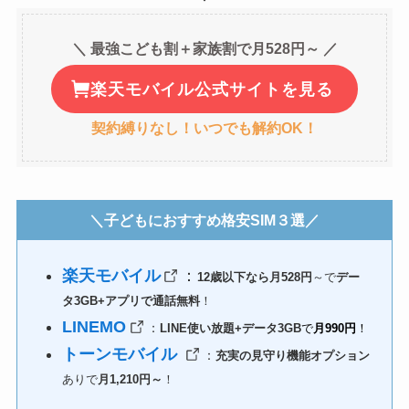
＼ 最強こども割＋家族割で月528円～ ／
楽天モバイル公式サイトを見る
契約縛りなし！いつでも解約OK！
＼子どもにおすすめ格安SIM３選／
楽天モバイル
：
12歳以下なら月528円
～で
デー
タ3GB+アプリで通話無料
！
LINEMO
：
LINE使い放題+データ3GB
で
月990円
！
トーンモバイル
：
充実の見守り機能オプション
ありで
月1,210円～
！