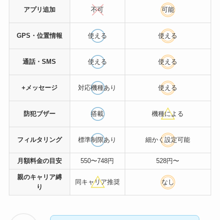
アプリ追加
不可
可能
GPS・位置情報
使える
使える
通話・SMS
使える
使える
+メッセージ
対応機種あり
使える
防犯ブザー
搭載
機種による
フィルタリング
標準制限あり
細かく設定可能
月額料金の目安
550〜748円
528円〜
親のキャリア縛
同キャリア推奨
なし
り