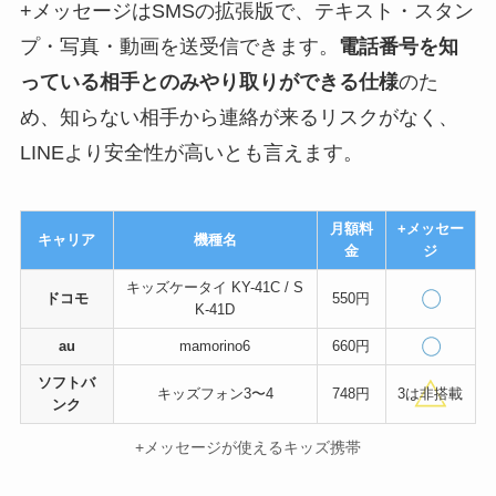
+メッセージはSMSの拡張版で、テキスト・スタン
プ・写真・動画を送受信できます。
電話番号を知
っている相手とのみやり取りができる仕様
のた
め、知らない相手から連絡が来るリスクがなく、
LINEより安全性が高いとも言えます。
月額料
+メッセー
キャリア
機種名
金
ジ
キッズケータイ KY-41C / S
ドコモ
550円
K-41D
au
mamorino6
660円
ソフトバ
キッズフォン3〜4
748円
3は非搭載
ンク
+メッセージが使えるキッズ携帯