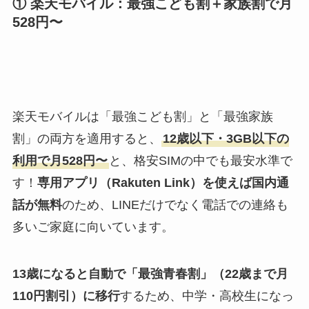
① 楽天モバイル：最強こども割＋家族割で月
528円〜
楽天モバイルは「最強こども割」と「最強家族
割」の両方を適用すると、
12歳以下・3GB以下の
利用で月528円〜
と、格安SIMの中でも最安水準で
す！
専用アプリ（Rakuten Link）を使えば国内通
話が無料
のため、LINEだけでなく電話での連絡も
多いご家庭に向いています。
13歳になると自動で「最強青春割」（22歳まで月
110円割引）に移行
するため、中学・高校生になっ