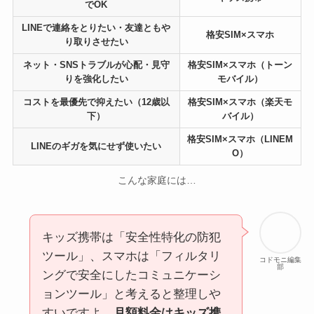
でOK
LINEで連絡をとりたい・友達ともや
格安SIM×スマホ
り取りさせたい
ネット・SNSトラブルが心配・見守
格安SIM×スマホ（トーン
りを強化したい
モバイル）
コストを最優先で抑えたい（12歳以
格安SIM×スマホ（楽天モ
下）
バイル）
格安SIM×スマホ（LINEM
LINEのギガを気にせず使いたい
O）
こんな家庭には…
キッズ携帯は「安全性特化の防犯
ツール」、スマホは「フィルタリ
コドモニ編集
部
ングで安全にしたコミュニケーシ
ョンツール」と考えると整理しや
すいですよ。
月額料金はキッズ携