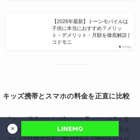
【2026年最新】トーンモバイルは
子供に本当におすすめ？メリッ
ト・デメリット・月額を徹底解説 |
コドモニ
コドモニ
キッズ携帯とスマホの料金を正直に比較
「キッズ携帯のほうが安い」と思っている方も多
✕
いですが、
端末代やオプションを含めたトータル
コストで比較すると、実はほとんど差がありませ