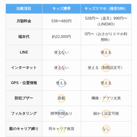
比較項目
キッズ携帯
キッズスマホ（格安SIM）
528円〜（楽天）990円〜
月額料金
539〜660円
（LINEMO）
0円〜（おさがりスマホ利
端末代
約22,000円
用時）
LINE
使えない
使える
インターネット
使えない
使える（制限設定可）
GPS・位置情報
使える
使える
防犯ブザー
搭載
機種・アプリ次第
フィルタリング
標準制限あり
細かく設定可能
親のキャリア縛り
同キャリア推奨
なし