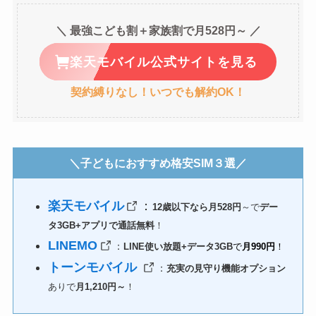
＼ 最強こども割＋家族割で月528円～ ／
楽天モバイル公式サイトを見る
契約縛りなし！いつでも解約OK！
＼子どもにおすすめ格安SIM３選／
楽天モバイル
：
12歳以下なら月528円
～で
デー
タ3GB+アプリで通話無料
！
LINEMO
：
LINE使い放題+データ3GB
で
月990円
！
トーンモバイル
：
充実の見守り機能オプション
ありで
月1,210円～
！