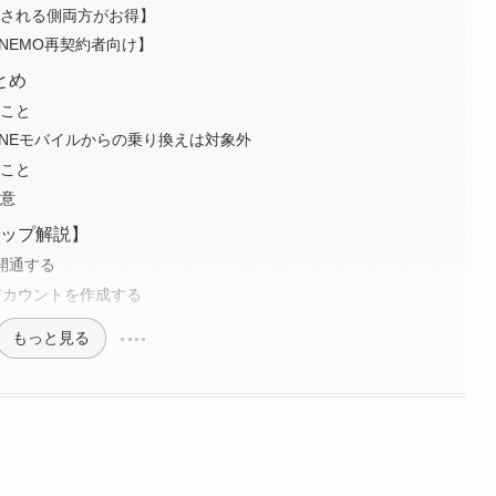
・される側両方がお得】
NEMO再契約者向け】
とめ
うこと
INEモバイルからの乗り換えは対象外
ること
注意
テップ解説】
開通する
てアカウントを作成する
もっと見る