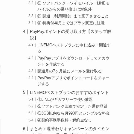
② ソフトバンク・ワイモバイル・LINEモ
バイルからの乗り換えは対象外
③ 開通（利用開始）まで完了させること
④ 特典付与月まではプラン変更に注意
PayPayポイントの受け取り方【ステップ解
説】
LINEMOベストプランに申し込み・開通す
る
PayPayアプリをダウンロードしてアカウ
ントを作成する
開通月の7ヶ月後にメールを受け取る
PayPayアプリでポイントコードをチャー
ジする
LINEMOベストプランのおすすめポイント
①LINEがギガフリーで使い放題
②ソフトバンク回線で安定した通信品質
③3GB以内なら月990円とシンプルな料金
④契約事務手数料・解約金なし
まとめ：週替わりキャンペーンのタイミン