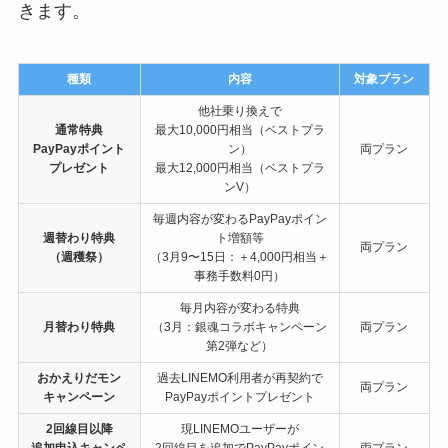
きます。
種類
内容
対象プラン
他社乗り換えで
通常特典
最大10,000円相当（ベストプラ
PayPayポイント
ン）
両プラン
プレゼント
最大12,000円相当（ベストプラ
ンV）
毎週内容が変わるPayPayポイン
週替わり特典
ト増額等
両プラン
（週穫祭）
（3月9〜15日：＋4,000円相当＋
事務手数料0円）
毎月内容が変わる特典
月替わり特典
（3月：銀魂コラボキャンペーン
両プラン
第2弾など）
おかえりだモン
過去LINEMO利用者が再契約で
両プラン
キャンペーン
PayPayポイントプレゼント
2回線目以降
現LINEMOユーザーが
追加申込キャンペ
2回線目を追加でPayPayポイン
両プラン