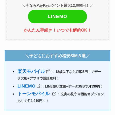
＼今ならPayPayポイント最大12,000円！／
LINEMO
かんたん手続き！いつでも解約OK！
＼子どもにおすすめ格安SIM３選／
楽天モバイル
：
12歳以下なら月528円
～で
デー
タ3GB+アプリで通話無料
！
LINEMO
：
LINE使い放題+データ3GB
で
月990円
！
トーンモバイル
：
充実の見守り機能オプション
ありで
月1,210円～
！