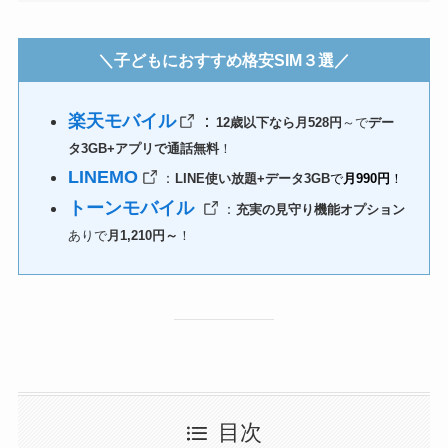
＼子どもにおすすめ格安SIM３選／
楽天モバイル
：
12歳以下なら月528円
～で
デー
タ3GB+アプリで通話無料
！
LINEMO
：
LINE使い放題+データ3GB
で
月990円
！
トーンモバイル
：
充実の見守り機能オプション
ありで
月1,210円～
！
目次