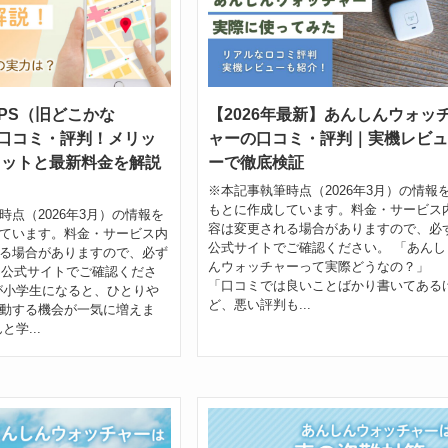
PS（旧どこかな
【2026年最新】あんしんウォッ
の口コミ・評判！メリッ
ャーの口コミ・評判｜実機レビュ
リットと最新料金を解説
ーで徹底検証
】
※本記事執筆時点（2026年3月）の情報
もとに作成しています。料金・サービス
時点（2026年3月）の情報を
容は変更される場合がありますので、必
ています。料金・サービス内
公式サイトでご確認ください。 「あんし
る場合がありますので、必ず
んウォッチャーって実際どうなの？」
S公式サイトでご確認くださ
「口コミでは良いことばかり書いてある
が小学生になると、ひとりや
ど、悪い評判も...
動する機会が一気に増えま
と学...