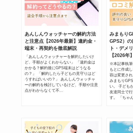
あんしんウォッチャーの解約方法
みまもりG
と注意点【2026年最新】違約金・
GPS2）
端末・再契約を徹底解説
ト・デメ
【2026年
「あんしんウォッチャーを解約したいけ
ど、手順がよくわからない」 「違約金は
※本記事執筆
かかる？解約後にGPS端末はどうなる
もとに作成し
の？」 「解約したら子どもの見守りはど
容は変更され
うすればいいの？」 あんしんウォッチャ
みまもりGP
ーの解約を検討しているけど、手順や注意
い。 子ども
点がわからなくて不...
友達同士で行
す。 「ちゃん