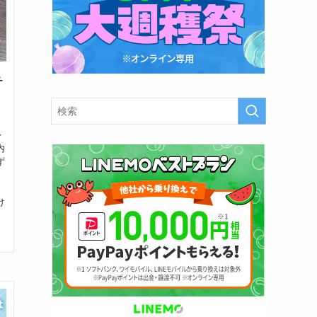
チ
を
内
ず
け