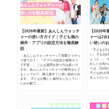
【2026年最新】あんしんウォッチ
【2026
ャーの使い方ガイド｜子ども側の
ャーは2台
操作・アプリの設定方法を徹底解
い使いの
説
「子どもが2
い。でも2台
「あんしんウォッチャーって実際どうやっ
ょっと…」 
て使うの？」 「アプリの設定が複雑そう
れしいお知ら
で不安…」 こんな疑問を持つ方は多いで
ーは、2台目
すが、あんしんウォッチャーの操作はとて
子ども向けG
もシンプルで、購入後すぐに使い始められ
きょうだいにそ
ます。 子どもが難しい操作をしなくてい
いか心配で… ...