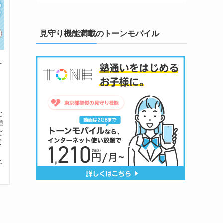
見守り機能満載のトーンモバイル
チ
と
種
ど
く
と