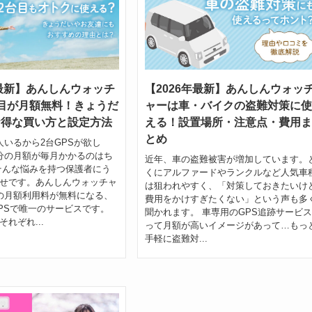
年最新】あんしんウォッチ
【2026年最新】あんしんウォッ
目が月額無料！きょうだ
ャーは車・バイクの盗難対策に使
お得な買い方と設定方法
える！設置場所・注意点・費用ま
とめ
人いるから2台GPSが欲し
分の月額が毎月かかるのはち
近年、車の盗難被害が増加しています。
そんな悩みを持つ保護者にう
くにアルファードやランクルなど人気車
せです。あんしんウォッチャ
は狙われやすく、「対策しておきたいけ
の月額利用料が無料になる、
費用をかけすぎたくない」という声も多
PSで唯一のサービスです。
聞かれます。 車専用のGPS追跡サービス
れぞれ...
って月額が高いイメージがあって…もっ
手軽に盗難対...