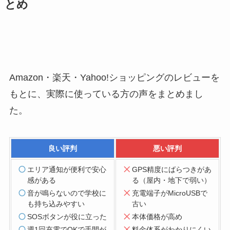
とめ
Amazon・楽天・Yahoo!ショッピングのレビューを
もとに、実際に使っている方の声をまとめまし
た。
良い評判
悪い評判
エリア通知が便利で安心
GPS精度にばらつきがあ
感がある
る（屋内・地下で弱い）
音が鳴らないので学校に
充電端子がMicroUSBで
も持ち込みやすい
古い
SOSボタンが役に立った
本体価格が高め
週1回充電でOKで手間が
料金体系がわかりにくい