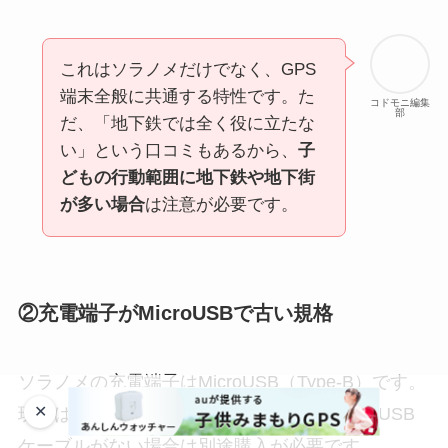
これはソラノメだけでなく、GPS
端末全般に共通する特性です。た
コドモニ編集
部
だ、「地下鉄では全く役に立たな
い」という口コミもあるから、
子
どもの行動範囲に地下鉄や地下街
が多い場合
は注意が必要です。
②充電端子がMicroUSBで古い規格
ソラノメの充電端子は
MicroUSB（Type-B）
です。
✕
現在はUSB Type-Cが主流のため、家にMicroUSB
ケーブルがない場合は別途購入が必要です。