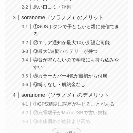
悪い口コミ・評判
soranome（ソラノメ）のメリット
①SOSボタンで子どもから親に発信でき
る
②エリア通知が最大10か所設定可能
③最大1週間バッテリーが持つ
④音が鳴らないので学校にも持ち込みや
すい
⑤カラーカバー4色が最初から付属
⑥縛りなし・解約金なし
soranome（ソラノメ）のデメリット
①GPS精度に誤差が生じることがある
②充電端子がMicroUSBで古い規格
③本体価格が他社より高め