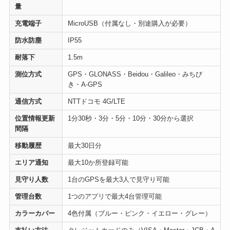
量
充電端子
MicroUSB（付属なし・別途購入が必要）
防水防塵
IP55
耐落下
1.5m
測位方式
GPS・GLONASS・Beidou・Galileo・みちび
き・A-GPS
通信方式
NTTドコモ 4G/LTE
位置情報更新
1分30秒・3分・5分・10分・30分から選択
間隔
移動履歴
最大30日分
エリア通知
最大10か所登録可能
見守り人数
1台のGPSを最大3人で見守り可能
管理台数
1つのアプリで最大4台管理可能
カラーカバー
4色付属（ブルー・ピンク・イエロー・グレー）