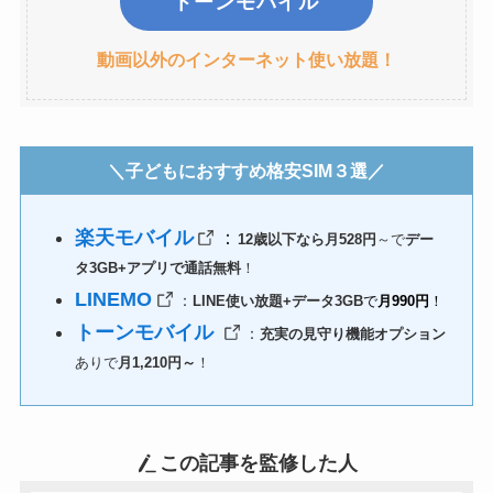
トーンモバイル
動画以外のインターネット使い放題！
＼子どもにおすすめ格安SIM３選／
楽天モバイル
：
12歳以下なら月528円
～で
デー
タ3GB+アプリで通話無料
！
LINEMO
：
LINE使い放題+データ3GB
で
月990円
！
トーンモバイル
：
充実の見守り機能オプション
ありで
月1,210円～
！
この記事を監修した人