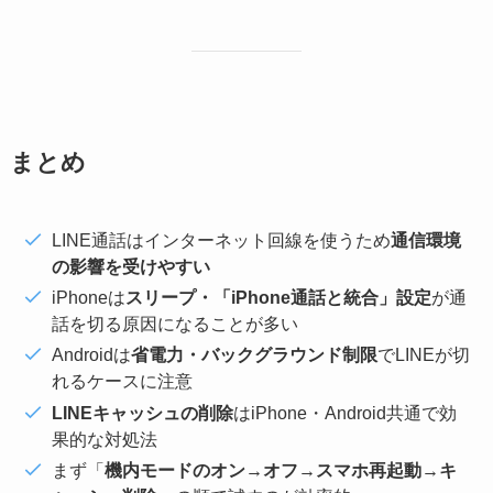
まとめ
LINE通話はインターネット回線を使うため
通信環境
の影響を受けやすい
iPhoneは
スリープ・「iPhone通話と統合」設定
が通
話を切る原因になることが多い
Androidは
省電力・バックグラウンド制限
でLINEが切
れるケースに注意
LINEキャッシュの削除
はiPhone・Android共通で効
果的な対処法
まず「
機内モードのオン→オフ→スマホ再起動→キ