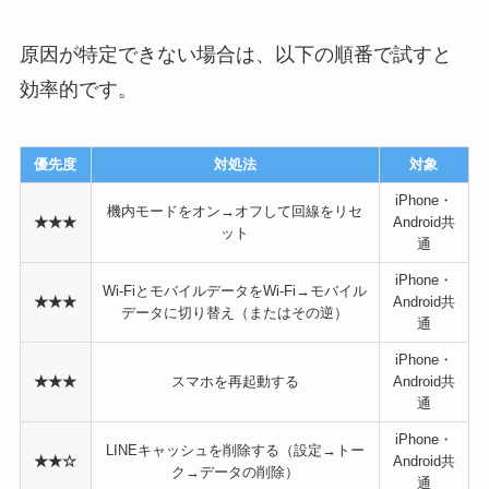
原因が特定できない場合は、以下の順番で試すと
効率的です。
優先度
対処法
対象
iPhone・
機内モードをオン→オフして回線をリセ
★★★
Android共
ット
通
iPhone・
Wi-FiとモバイルデータをWi-Fi→モバイル
★★★
Android共
データに切り替え（またはその逆）
通
iPhone・
★★★
スマホを再起動する
Android共
通
iPhone・
LINEキャッシュを削除する（設定→トー
★★☆
Android共
ク→データの削除）
通