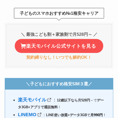
子どものスマホおすすめ№1格安キャリア
＼ 最強こども割＋家族割で月528円～ ／
楽天モバイル公式サイトを見る
契約縛りなし！いつでも解約OK！
＼子どもにおすすめ格安SIM３選／
楽天モバイル
：
12歳以下なら月528円
～で
デー
タ3GB+アプリで通話無料
！
LINEMO
：
LINE使い放題+データ3GB
で
月990円
！