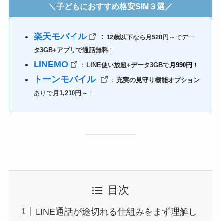
＼子どもにおすすめ格安SIM３選／
楽天モバイル
：
12歳以下なら月528円
～で
デー
タ3GB+アプリで通話無料
！
LINEMO
：
LINE使い放題+データ3GB
で
月990円
！
トーンモバイル
：
充実の見守り機能オプション
ありで
月1,210円～
！
目次
LINE通話が途切れる仕組みをまず理解し