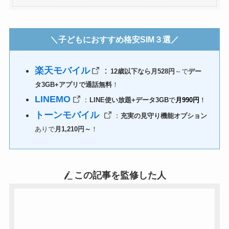
＼子どもにおすすめ格安SIM３選／
楽天モバイル
：
12歳以下なら月528円
～で
デー
タ3GB+アプリで通話無料
！
LINEMO
：
LINE使い放題+データ3GB
で
月990円
！
トーンモバイル
：
充実の見守り機能オプション
ありで
月1,210円～
！
この記事を監修した人