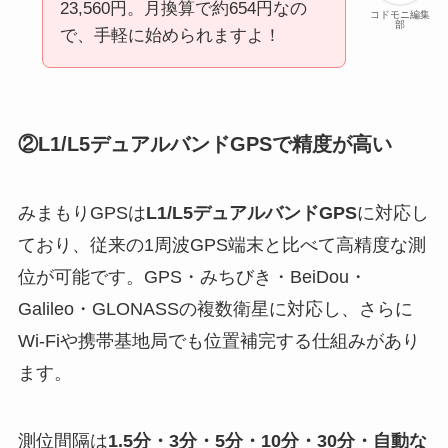
23,560円。月換算で約654円なの
コドモニ編集
部
で、手軽に始められますよ！
②L1/L5デュアルバンドGPSで精度が高い
みまもりGPSは
L1/L5デュアルバンドGPS
に対応し
ており、従来の1周波GPS端末と比べて高精度な測
位が可能です。GPS・みちびき・BeiDou・
Galileo・GLONASSの複数衛星に対応し、さらに
Wi-Fiや携帯基地局でも位置補完する仕組みがあり
ます。
測位間隔は
1.5分・3分・5分・10分・30分・自動な