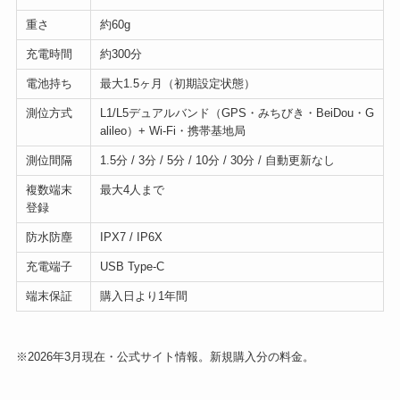
重さ
約60g
充電時間
約300分
電池持ち
最大1.5ヶ月（初期設定状態）
測位方式
L1/L5デュアルバンド（GPS・みちびき・BeiDou・G
alileo）+ Wi-Fi・携帯基地局
測位間隔
1.5分 / 3分 / 5分 / 10分 / 30分 / 自動更新なし
複数端末
最大4人まで
登録
防水防塵
IPX7 / IP6X
充電端子
USB Type-C
端末保証
購入日より1年間
※2026年3月現在・公式サイト情報。新規購入分の料金。